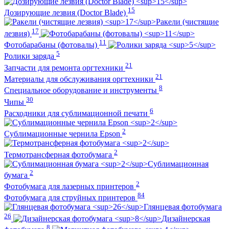
15
Дозирующие лезвия (Doctor Blade)
Ракели (чистящие
17
лезвия)
11
Фотобарабаны (фотовалы)
5
Ролики заряда
21
Запчасти для ремонта оргтехники
21
Материалы для обслуживания оргтехники
8
Специальное оборудование и инструменты
30
Чипы
6
Расходники для сублимационной печати
2
Сублимационные чернила Epson
2
Термотрансферная фотобумага
Сублимационная
2
бумага
2
Фотобумага для лазерных принтеров
84
Фотобумага для струйных принтеров
Глянцевая фотобумага
26
Дизайнерская
8