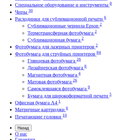
8
Специальное оборудование и инструменты
30
Чипы
6
Расходники для сублимационной печати
2
Сублимационные чернила Epson
2
Термотрансферная фотобумага
2
Сублимационная бумага
2
Фотобумага для лазерных принтеров
84
Фотобумага для струйных принтеров
26
Глянцевая фотобумага
8
Дизайнерская фотобумага
4
Магнитная фотобумага
26
Матовая фотобумага
9
Самоклеящаяся фотобумага
5
Бумага для широкоформатной печати
1
Офисная бумага А4
6
Матричные картриджи
10
Печатающие головки
Назад
О нас
Гарантии