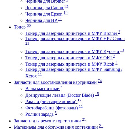
Чернила для Brother
12
Чернила для Canon
14
Чернила для Epson
11
Чернила для HP
60
Тонер
7
Тонер для лазерных принтеров и МФУ Brother
Тонер для лазерных принтеров и МФУ HP / Canon
23
13
Тонер для лазерных принтеров и МФУ Kyocera
2
Тонер для лазерных принтеров и МФУ OKI
4
Тонер для лазерных принтеров и МФУ Ricoh
Тонер для лазерных принтеров и МФУ Samsung /
11
Xerox
74
Запчасти для восстановления картриджей
7
Валы магнитные
15
Дозирующие лезвия (Doctor Blade)
17
Ракели (чистящие лезвия)
11
Фотобарабаны (фотовалы)
5
Ролики заряда
21
Запчасти для ремонта оргтехники
21
Материалы для обслуживания оргтехники