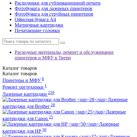
Расходники для сублимационной печати
Фотобумага для лазерных принтеров
Фотобумага для струйных принтеров
Офисная бумага А4
Матричные картриджи
Печатающие головки
Расходные материалы, ремонт и обслуживание
принтеров и МФУ в Твери
Каталог
товаров
Каталог
товаров
8
Принтеры и МФУ
1
Ремонт оргтехники
229
Лазерные картриджи
Лазерные
28
картриджи для Brother
Лазерные
25
картриджи для Canon
Лазерные
50
картриджи для HP
Лазерные