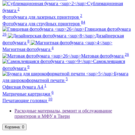
Сублимационная
2
бумага
2
Фотобумага для лазерных принтеров
84
Фотобумага для струйных принтеров
Глянцевая фотобумага
26
Дизайнерская
8
фотобумага
4
Магнитная фотобумага
26
Матовая фотобумага
Самоклеящаяся
9
фотобумага
Бумага
5
для широкоформатной печати
1
Офисная бумага А4
6
Матричные картриджи
10
Печатающие головки
Расходные материалы, ремонт и обслуживание
принтеров и МФУ в Твери
Корзина
: 0