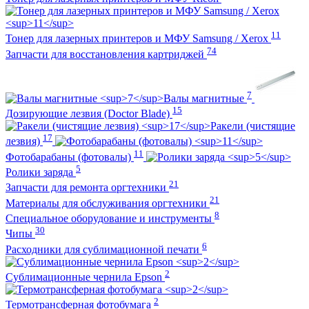
11
Тонер для лазерных принтеров и МФУ Samsung / Xerox
74
Запчасти для восстановления картриджей
7
Валы магнитные
15
Дозирующие лезвия (Doctor Blade)
Ракели (чистящие
17
лезвия)
11
Фотобарабаны (фотовалы)
5
Ролики заряда
21
Запчасти для ремонта оргтехники
21
Материалы для обслуживания оргтехники
8
Специальное оборудование и инструменты
30
Чипы
6
Расходники для сублимационной печати
2
Сублимационные чернила Epson
2
Термотрансферная фотобумага