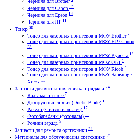
Чернила для Brother
12
Чернила для Canon
14
Чернила для Epson
11
Чернила для HP
60
Тонер
7
Тонер для лазерных принтеров и МФУ Brother
Тонер для лазерных принтеров и МФУ HP / Canon
23
13
Тонер для лазерных принтеров и МФУ Kyocera
2
Тонер для лазерных принтеров и МФУ OKI
4
Тонер для лазерных принтеров и МФУ Ricoh
Тонер для лазерных принтеров и МФУ Samsung /
11
Xerox
74
Запчасти для восстановления картриджей
7
Валы магнитные
15
Дозирующие лезвия (Doctor Blade)
17
Ракели (чистящие лезвия)
11
Фотобарабаны (фотовалы)
5
Ролики заряда
21
Запчасти для ремонта оргтехники
21
Материалы для обслуживания оргтехники