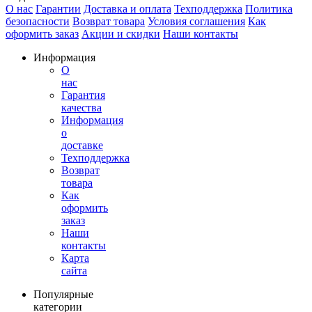
О нас
Гарантии
Доставка и оплата
Техподдержка
Политика
безопасности
Возврат товара
Условия соглашения
Как
оформить заказ
Акции и скидки
Наши контакты
Информация
О
нас
Гарантия
качества
Информация
о
доставке
Техподдержка
Возврат
товара
Как
оформить
заказ
Наши
контакты
Карта
сайта
Популярные
категории