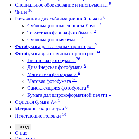
8
Специальное оборудование и инструменты
30
Чипы
6
Расходники для сублимационной печати
2
Сублимационные чернила Epson
2
Термотрансферная фотобумага
2
Сублимационная бумага
2
Фотобумага для лазерных принтеров
84
Фотобумага для струйных принтеров
26
Глянцевая фотобумага
8
Дизайнерская фотобумага
4
Магнитная фотобумага
26
Матовая фотобумага
9
Самоклеящаяся фотобумага
5
Бумага для широкоформатной печати
1
Офисная бумага А4
6
Матричные картриджи
10
Печатающие головки
Назад
О нас
Гарантии