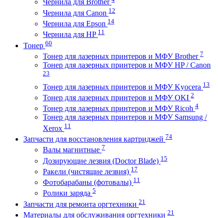
Чернила для Brother
12
Чернила для Canon
14
Чернила для Epson
11
Чернила для HP
60
Тонер
7
Тонер для лазерных принтеров и МФУ Brother
Тонер для лазерных принтеров и МФУ HP / Canon
23
13
Тонер для лазерных принтеров и МФУ Kyocera
2
Тонер для лазерных принтеров и МФУ OKI
4
Тонер для лазерных принтеров и МФУ Ricoh
Тонер для лазерных принтеров и МФУ Samsung /
11
Xerox
74
Запчасти для восстановления картриджей
7
Валы магнитные
15
Дозирующие лезвия (Doctor Blade)
17
Ракели (чистящие лезвия)
11
Фотобарабаны (фотовалы)
5
Ролики заряда
21
Запчасти для ремонта оргтехники
21
Материалы для обслуживания оргтехники