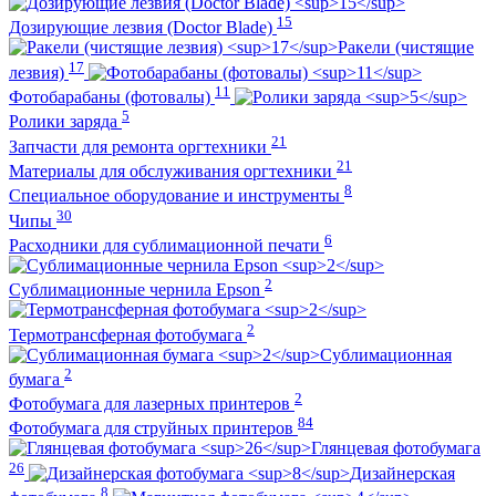
15
Дозирующие лезвия (Doctor Blade)
Ракели (чистящие
17
лезвия)
11
Фотобарабаны (фотовалы)
5
Ролики заряда
21
Запчасти для ремонта оргтехники
21
Материалы для обслуживания оргтехники
8
Специальное оборудование и инструменты
30
Чипы
6
Расходники для сублимационной печати
2
Сублимационные чернила Epson
2
Термотрансферная фотобумага
Сублимационная
2
бумага
2
Фотобумага для лазерных принтеров
84
Фотобумага для струйных принтеров
Глянцевая фотобумага
26
Дизайнерская
8