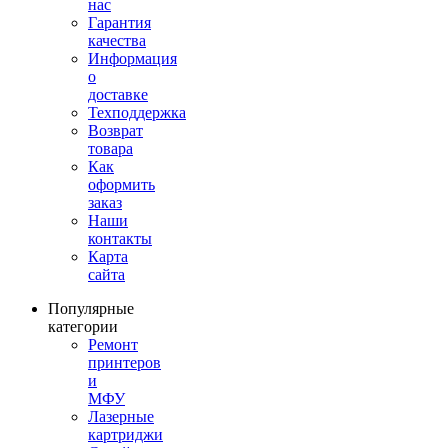
нас
Гарантия
качества
Информация
о
доставке
Техподдержка
Возврат
товара
Как
оформить
заказ
Наши
контакты
Карта
сайта
Популярные
категории
Ремонт
принтеров
и
МФУ
Лазерные
картриджи