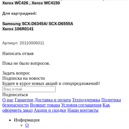
Xerox WC426 , Xerox WC4150
Для картриджей:
Samsung SCX-D6345A/ SCX-D6555A
Xerox 106R0141
Артикул: 20110006011
Написать отзыв
Пока не было вопросов.
Задать вопрос
Подписка на новости
Будьте в курсе новых акций и спецпредложений!
Подписаться
О нас
Гарантии
Доставка и оплата
Техподдержка
Политика
безопасности
Возврат товара
Условия соглашения
Как
оформить заказ
Акции и скидки
Наши контакты
Информация
О