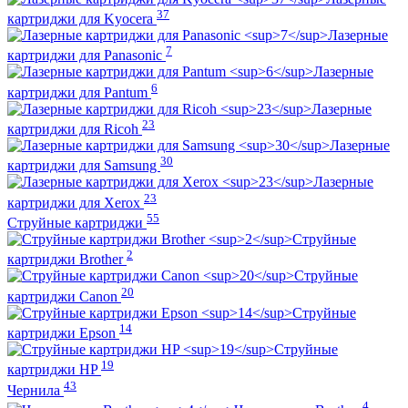
37
картриджи для Kyocera
Лазерные
7
картриджи для Panasonic
Лазерные
6
картриджи для Pantum
Лазерные
23
картриджи для Ricoh
Лазерные
30
картриджи для Samsung
Лазерные
23
картриджи для Xerox
55
Струйные картриджи
Струйные
2
картриджи Brother
Струйные
20
картриджи Canon
Струйные
14
картриджи Epson
Струйные
19
картриджи HP
43
Чернила
4