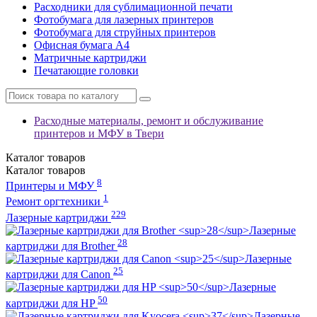
Расходники для сублимационной печати
Фотобумага для лазерных принтеров
Фотобумага для струйных принтеров
Офисная бумага А4
Матричные картриджи
Печатающие головки
Расходные материалы, ремонт и обслуживание
принтеров и МФУ в Твери
Каталог
товаров
Каталог
товаров
8
Принтеры и МФУ
1
Ремонт оргтехники
229
Лазерные картриджи
Лазерные
28
картриджи для Brother
Лазерные
25
картриджи для Canon
Лазерные
50
картриджи для HP
Лазерные