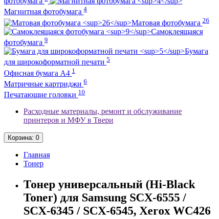
фотобумага
4
Магнитная фотобумага
26
Матовая фотобумага
Самоклеящаяся
9
фотобумага
Бумага
5
для широкоформатной печати
1
Офисная бумага А4
6
Матричные картриджи
10
Печатающие головки
Расходные материалы, ремонт и обслуживание
принтеров и МФУ в Твери
Корзина
: 0
Главная
Тонер
Тонер универсальный (Hi-Black
Toner) для Samsung SCX-6555 /
SCX-6345 / SCX-6545, Xerox WC426