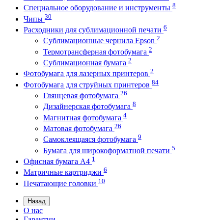
8
Специальное оборудование и инструменты
30
Чипы
6
Расходники для сублимационной печати
2
Сублимационные чернила Epson
2
Термотрансферная фотобумага
2
Сублимационная бумага
2
Фотобумага для лазерных принтеров
84
Фотобумага для струйных принтеров
26
Глянцевая фотобумага
8
Дизайнерская фотобумага
4
Магнитная фотобумага
26
Матовая фотобумага
9
Самоклеящаяся фотобумага
5
Бумага для широкоформатной печати
1
Офисная бумага А4
6
Матричные картриджи
10
Печатающие головки
Назад
О нас
Гарантии