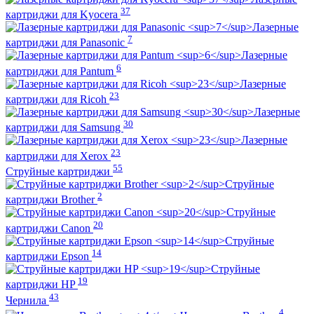
37
картриджи для Kyocera
Лазерные
7
картриджи для Panasonic
Лазерные
6
картриджи для Pantum
Лазерные
23
картриджи для Ricoh
Лазерные
30
картриджи для Samsung
Лазерные
23
картриджи для Xerox
55
Струйные картриджи
Струйные
2
картриджи Brother
Струйные
20
картриджи Canon
Струйные
14
картриджи Epson
Струйные
19
картриджи HP
43
Чернила
4