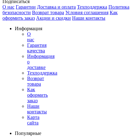
Подписаться
О нас
Гарантии
Доставка и оплата
Техподдержка
Политика
безопасности
Возврат товара
Условия соглашения
Как
оформить заказ
Акции и скидки
Наши контакты
Информация
О
нас
Гарантия
качества
Информация
о
доставке
Техподдержка
Возврат
товара
Как
оформить
заказ
Наши
контакты
Карта
сайта
Популярные