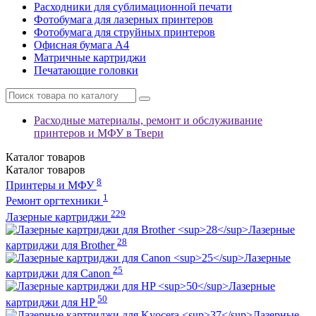
Расходники для сублимационной печати
Фотобумага для лазерных принтеров
Фотобумага для струйных принтеров
Офисная бумага А4
Матричные картриджи
Печатающие головки
Расходные материалы, ремонт и обслуживание
принтеров и МФУ в Твери
Каталог
товаров
Каталог
товаров
8
Принтеры и МФУ
1
Ремонт оргтехники
229
Лазерные картриджи
Лазерные
28
картриджи для Brother
Лазерные
25
картриджи для Canon
Лазерные
50
картриджи для HP
Лазерные