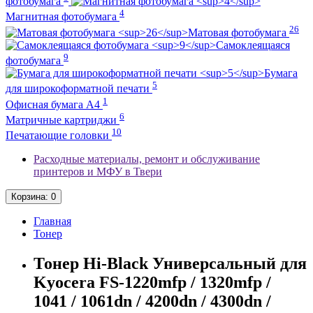
фотобумага
4
Магнитная фотобумага
26
Матовая фотобумага
Самоклеящаяся
9
фотобумага
Бумага
5
для широкоформатной печати
1
Офисная бумага А4
6
Матричные картриджи
10
Печатающие головки
Расходные материалы, ремонт и обслуживание
принтеров и МФУ в Твери
Корзина
: 0
Главная
Тонер
Тонер Hi-Black Универсальный для
Kyocera FS-1220mfp / 1320mfp /
1041 / 1061dn / 4200dn / 4300dn /