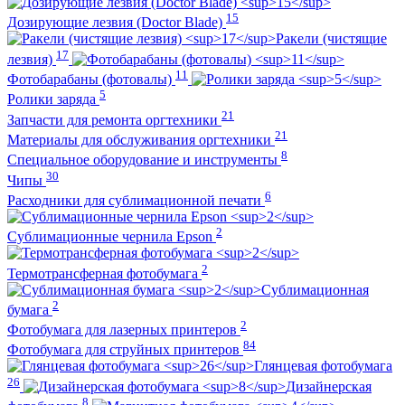
15
Дозирующие лезвия (Doctor Blade)
Ракели (чистящие
17
лезвия)
11
Фотобарабаны (фотовалы)
5
Ролики заряда
21
Запчасти для ремонта оргтехники
21
Материалы для обслуживания оргтехники
8
Специальное оборудование и инструменты
30
Чипы
6
Расходники для сублимационной печати
2
Сублимационные чернила Epson
2
Термотрансферная фотобумага
Сублимационная
2
бумага
2
Фотобумага для лазерных принтеров
84
Фотобумага для струйных принтеров
Глянцевая фотобумага
26
Дизайнерская
8