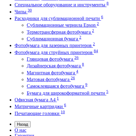
8
Специальное оборудование и инструменты
30
Чипы
6
Расходники для сублимационной печати
2
Сублимационные чернила Epson
2
Термотрансферная фотобумага
2
Сублимационная бумага
2
Фотобумага для лазерных принтеров
84
Фотобумага для струйных принтеров
26
Глянцевая фотобумага
8
Дизайнерская фотобумага
4
Магнитная фотобумага
26
Матовая фотобумага
9
Самоклеящаяся фотобумага
5
Бумага для широкоформатной печати
1
Офисная бумага А4
6
Матричные картриджи
10
Печатающие головки
Назад
О нас
Гарантии