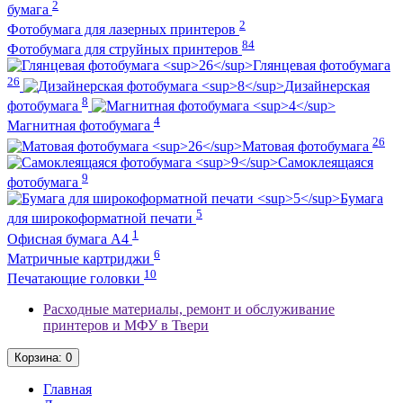
2
бумага
2
Фотобумага для лазерных принтеров
84
Фотобумага для струйных принтеров
Глянцевая фотобумага
26
Дизайнерская
8
фотобумага
4
Магнитная фотобумага
26
Матовая фотобумага
Самоклеящаяся
9
фотобумага
Бумага
5
для широкоформатной печати
1
Офисная бумага А4
6
Матричные картриджи
10
Печатающие головки
Расходные материалы, ремонт и обслуживание
принтеров и МФУ в Твери
Корзина
: 0
Главная