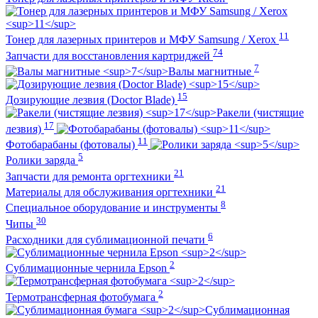
11
Тонер для лазерных принтеров и МФУ Samsung / Xerox
74
Запчасти для восстановления картриджей
7
Валы магнитные
15
Дозирующие лезвия (Doctor Blade)
Ракели (чистящие
17
лезвия)
11
Фотобарабаны (фотовалы)
5
Ролики заряда
21
Запчасти для ремонта оргтехники
21
Материалы для обслуживания оргтехники
8
Специальное оборудование и инструменты
30
Чипы
6
Расходники для сублимационной печати
2
Сублимационные чернила Epson
2
Термотрансферная фотобумага
Сублимационная