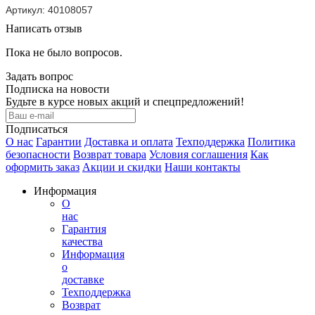
Артикул: 40108057
Написать отзыв
Пока не было вопросов.
Задать вопрос
Подписка на новости
Будьте в курсе новых акций и спецпредложений!
Подписаться
О нас
Гарантии
Доставка и оплата
Техподдержка
Политика
безопасности
Возврат товара
Условия соглашения
Как
оформить заказ
Акции и скидки
Наши контакты
Информация
О
нас
Гарантия
качества
Информация
о
доставке
Техподдержка
Возврат