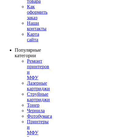
товара
Как
оформить
заказ
Наши
контакты
Карта
сайта
Популярные
категории
Ремонт
принтеров
и
МФУ
Лазерные
картриджи
Струйные
картриджи
Тонер
Чернила
Фотобумага
Принтеры
и
МФУ