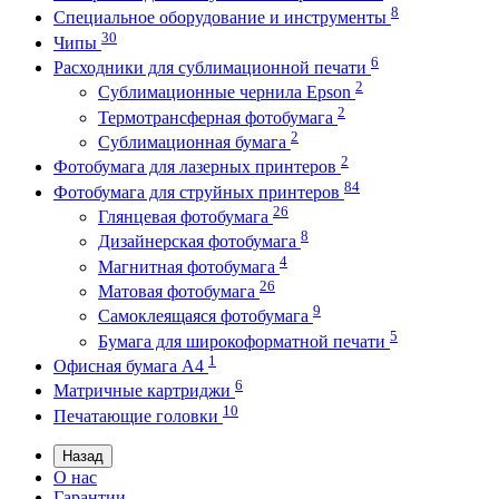
8
Специальное оборудование и инструменты
30
Чипы
6
Расходники для сублимационной печати
2
Сублимационные чернила Epson
2
Термотрансферная фотобумага
2
Сублимационная бумага
2
Фотобумага для лазерных принтеров
84
Фотобумага для струйных принтеров
26
Глянцевая фотобумага
8
Дизайнерская фотобумага
4
Магнитная фотобумага
26
Матовая фотобумага
9
Самоклеящаяся фотобумага
5
Бумага для широкоформатной печати
1
Офисная бумага А4
6
Матричные картриджи
10
Печатающие головки
Назад
О нас
Гарантии