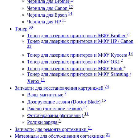
Чернила для Brother
12
Чернила для Canon
14
Чернила для Epson
11
Чернила для HP
60
Тонер
7
Тонер для лазерных принтеров и МФУ Brother
Тонер для лазерных принтеров и МФУ HP / Canon
23
13
Тонер для лазерных принтеров и МФУ Kyocera
2
Тонер для лазерных принтеров и МФУ OKI
4
Тонер для лазерных принтеров и МФУ Ricoh
Тонер для лазерных принтеров и МФУ Samsung /
11
Xerox
74
Запчасти для восстановления картриджей
7
Валы магнитные
15
Дозирующие лезвия (Doctor Blade)
17
Ракели (чистящие лезвия)
11
Фотобарабаны (фотовалы)
5
Ролики заряда
21
Запчасти для ремонта оргтехники
21
Материалы для обслуживания оргтехники