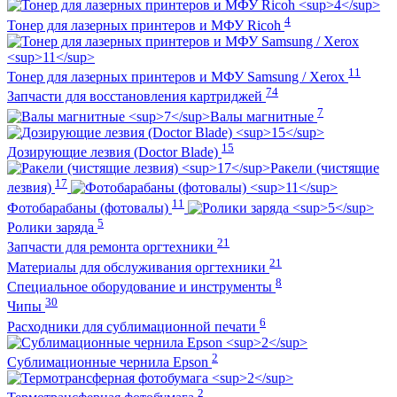
4
Тонер для лазерных принтеров и МФУ Ricoh
11
Тонер для лазерных принтеров и МФУ Samsung / Xerox
74
Запчасти для восстановления картриджей
7
Валы магнитные
15
Дозирующие лезвия (Doctor Blade)
Ракели (чистящие
17
лезвия)
11
Фотобарабаны (фотовалы)
5
Ролики заряда
21
Запчасти для ремонта оргтехники
21
Материалы для обслуживания оргтехники
8
Специальное оборудование и инструменты
30
Чипы
6
Расходники для сублимационной печати
2
Сублимационные чернила Epson
2