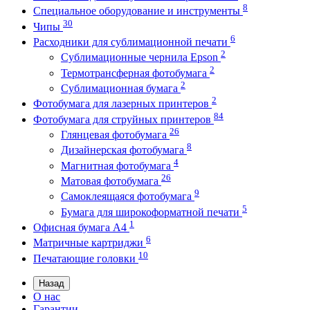
8
Специальное оборудование и инструменты
30
Чипы
6
Расходники для сублимационной печати
2
Сублимационные чернила Epson
2
Термотрансферная фотобумага
2
Сублимационная бумага
2
Фотобумага для лазерных принтеров
84
Фотобумага для струйных принтеров
26
Глянцевая фотобумага
8
Дизайнерская фотобумага
4
Магнитная фотобумага
26
Матовая фотобумага
9
Самоклеящаяся фотобумага
5
Бумага для широкоформатной печати
1
Офисная бумага А4
6
Матричные картриджи
10
Печатающие головки
Назад
О нас
Гарантии