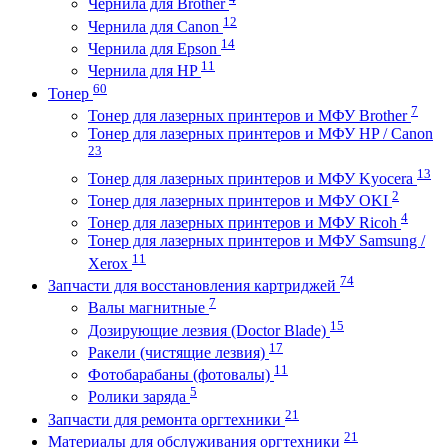
Чернила для Brother
12
Чернила для Canon
14
Чернила для Epson
11
Чернила для HP
60
Тонер
7
Тонер для лазерных принтеров и МФУ Brother
Тонер для лазерных принтеров и МФУ HP / Canon
23
13
Тонер для лазерных принтеров и МФУ Kyocera
2
Тонер для лазерных принтеров и МФУ OKI
4
Тонер для лазерных принтеров и МФУ Ricoh
Тонер для лазерных принтеров и МФУ Samsung /
11
Xerox
74
Запчасти для восстановления картриджей
7
Валы магнитные
15
Дозирующие лезвия (Doctor Blade)
17
Ракели (чистящие лезвия)
11
Фотобарабаны (фотовалы)
5
Ролики заряда
21
Запчасти для ремонта оргтехники
21
Материалы для обслуживания оргтехники