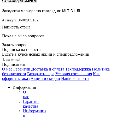
Samsung SL-M2870
Заводская маркировка картриджа: MLT-D115L
Артикул: 9600105182
Написать отзыв
Пока не было вопросов.
Задать вопрос
Подписка на новости
Будьте в курсе новых акций и спецпредложений!
Подписаться
О нас
Гарантии
Доставка и оплата
Техподдержка
Политика
безопасности
Возврат товара
Условия соглашения
Как
оформить заказ
Акции и скидки
Наши контакты
Информация
О
нас
Гарантия
качества
Информация
о