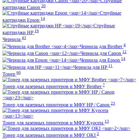
Струйные
20
картриджи Canon
Струйные
14
картриджи Epson
Струйные
19
картриджи HP
43
Чернила
4
Чернила для Brother
12
Чернила для Canon
14
Чернила для Epson
11
Чернила для HP
60
Тонер
7
Тонер для лазерных принтеров и МФУ Brother
23
Тонер для лазерных принтеров и МФУ HP / Canon
13
Тонер для лазерных принтеров и МФУ Kyocera
2
Тонер для лазерных принтеров и МФУ OKI