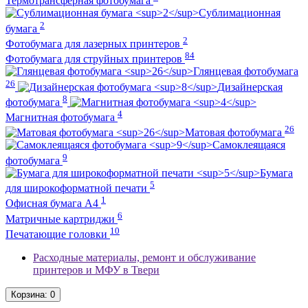
Термотрансферная фотобумага
Сублимационная
2
бумага
2
Фотобумага для лазерных принтеров
84
Фотобумага для струйных принтеров
Глянцевая фотобумага
26
Дизайнерская
8
фотобумага
4
Магнитная фотобумага
26
Матовая фотобумага
Самоклеящаяся
9
фотобумага
Бумага
5
для широкоформатной печати
1
Офисная бумага А4
6
Матричные картриджи
10
Печатающие головки
Расходные материалы, ремонт и обслуживание
принтеров и МФУ в Твери
Корзина
: 0