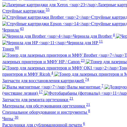
Лазерные карт
55
Струйные картриджи
Струйные картрид
Струйные картри
43
Чернила
4
Чернила для Brother
11
Чернила для HP
60
Тонер
Т
23
лазерных принтеров и МФУ HP / Canon
Тон
4
принтеров и МФУ Ricoh
74
Запчасти для восстановления картриджей
7
Валы магнитные
17
(чистящие лезвия)
21
Запчасти для ремонта оргтехники
21
Материалы для обслуживания оргтехники
8
Специальное оборудование и инструменты
30
Чипы
6
Расходники для сублимационной печати