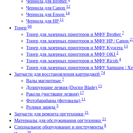
Чернила для Brother
12
Чернила для Canon
14
Чернила для Epson
11
Чернила для HP
60
Тонер
7
Тонер для лазерных принтеров и МФУ Brother
2
Тонер для лазерных принтеров и МФУ HP / Canon
13
Тонер для лазерных принтеров и МФУ Kyocera
2
Тонер для лазерных принтеров и МФУ OKI
4
Тонер для лазерных принтеров и МФУ Ricoh
Тонер для лазерных принтеров и МФУ Samsung / X
74
Запчасти для восстановления картриджей
7
Валы магнитные
15
Дозирующие лезвия (Doctor Blade)
17
Ракели (чистящие лезвия)
11
Фотобарабаны (фотовалы)
5
Ролики заряда
21
Запчасти для ремонта оргтехники
21
Материалы для обслуживания оргтехники
8
Специальное оборудование и инструменты
30