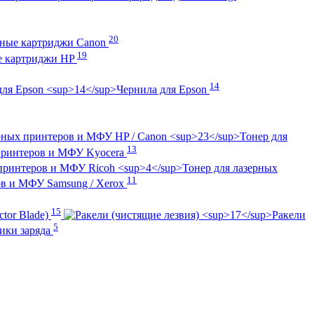
20
ные картриджи Canon
19
е картриджи HP
14
Чернила для Epson
Тонер для
13
 принтеров и МФУ Kyocera
Тонер для лазерных
11
ов и МФУ Samsung / Xerox
15
tor Blade)
Ракели
5
ики заряда