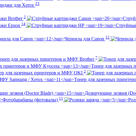
23
риджи для Xerox
2
жи Brother
Струй
14
джи Epson
Струйны
12
Чернила для Canon
7
онер для лазерных принтеров и МФУ Brother
Тонер для лазерных
2
ер для лазерных принтеров и МФУ OKI
Тонер для лазерных принтер
Дозирующие лезвия (Doc
11
Фотобарабаны (фотовалы)
Рол