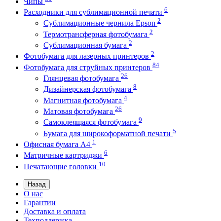
Чипы
6
Расходники для сублимационной печати
2
Сублимационные чернила Epson
2
Термотрансферная фотобумага
2
Сублимационная бумага
2
Фотобумага для лазерных принтеров
84
Фотобумага для струйных принтеров
26
Глянцевая фотобумага
8
Дизайнерская фотобумага
4
Магнитная фотобумага
26
Матовая фотобумага
9
Самоклеящаяся фотобумага
5
Бумага для широкоформатной печати
1
Офисная бумага А4
6
Матричные картриджи
10
Печатающие головки
Назад
О нас
Гарантии
Доставка и оплата
Техподдержка