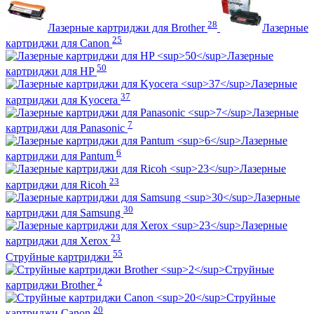
28
Лазерные картриджи для Brother
Лазерные
25
картриджи для Canon
Лазерные
50
картриджи для HP
Лазерные
37
картриджи для Kyocera
Лазерные
7
картриджи для Panasonic
Лазерные
6
картриджи для Pantum
Лазерные
23
картриджи для Ricoh
Лазерные
30
картриджи для Samsung
Лазерные
23
картриджи для Xerox
55
Струйные картриджи
Струйные
2
картриджи Brother
Струйные
20
картриджи Canon