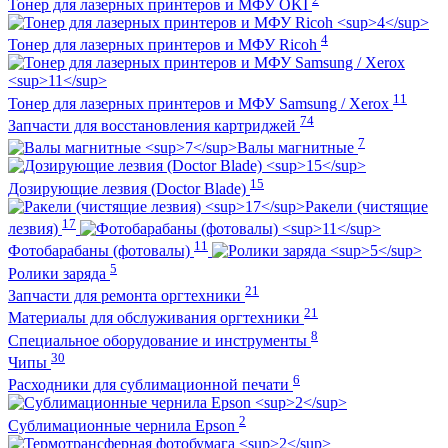
Тонер для лазерных принтеров и МФУ OKI
4
Тонер для лазерных принтеров и МФУ Ricoh
11
Тонер для лазерных принтеров и МФУ Samsung / Xerox
74
Запчасти для восстановления картриджей
7
Валы магнитные
15
Дозирующие лезвия (Doctor Blade)
Ракели (чистящие
17
лезвия)
11
Фотобарабаны (фотовалы)
5
Ролики заряда
21
Запчасти для ремонта оргтехники
21
Материалы для обслуживания оргтехники
8
Специальное оборудование и инструменты
30
Чипы
6
Расходники для сублимационной печати
2
Сублимационные чернила Epson