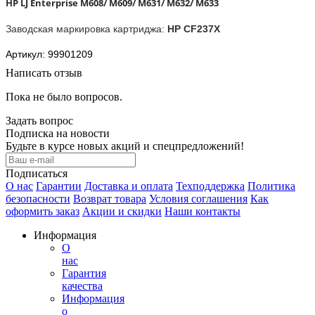
HP LJ Enterprise M608/ M609/ M631/ M632/ M633
Заводская маркировка картриджа:
HP
CF237X
Артикул: 99901209
Написать отзыв
Пока не было вопросов.
Задать вопрос
Подписка на новости
Будьте в курсе новых акций и спецпредложений!
Подписаться
О нас
Гарантии
Доставка и оплата
Техподдержка
Политика
безопасности
Возврат товара
Условия соглашения
Как
оформить заказ
Акции и скидки
Наши контакты
Информация
О
нас
Гарантия
качества
Информация
о