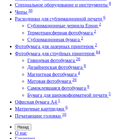
8
Специальное оборудование и инструменты
30
Чипы
6
Расходники для сублимационной печати
2
Сублимационные чернила Epson
2
Термотрансферная фотобумага
2
Сублимационная бумага
2
Фотобумага для лазерных принтеров
84
Фотобумага для струйных принтеров
26
Глянцевая фотобумага
8
Дизайнерская фотобумага
4
Магнитная фотобумага
26
Матовая фотобумага
9
Самоклеящаяся фотобумага
5
Бумага для широкоформатной печати
1
Офисная бумага А4
6
Матричные картриджи
10
Печатающие головки
Назад
О нас
Гарантии