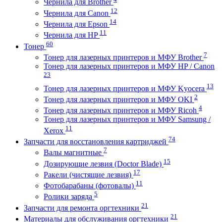
Чернила для Brother
12
Чернила для Canon
14
Чернила для Epson
11
Чернила для HP
60
Тонер
7
Тонер для лазерных принтеров и МФУ Brother
Тонер для лазерных принтеров и МФУ HP / Canon
23
13
Тонер для лазерных принтеров и МФУ Kyocera
2
Тонер для лазерных принтеров и МФУ OKI
4
Тонер для лазерных принтеров и МФУ Ricoh
Тонер для лазерных принтеров и МФУ Samsung /
11
Xerox
74
Запчасти для восстановления картриджей
7
Валы магнитные
15
Дозирующие лезвия (Doctor Blade)
17
Ракели (чистящие лезвия)
11
Фотобарабаны (фотовалы)
5
Ролики заряда
21
Запчасти для ремонта оргтехники
21
Материалы для обслуживания оргтехники