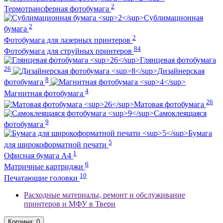
2
Термотрансферная фотобумага
Сублимационная
2
бумага
2
Фотобумага для лазерных принтеров
84
Фотобумага для струйных принтеров
Глянцевая фотобумага
26
Дизайнерская
8
фотобумага
4
Магнитная фотобумага
26
Матовая фотобумага
Самоклеящаяся
9
фотобумага
Бумага
5
для широкоформатной печати
1
Офисная бумага А4
6
Матричные картриджи
10
Печатающие головки
Расходные материалы, ремонт и обслуживание
принтеров и МФУ в Твери
Корзина
: 0