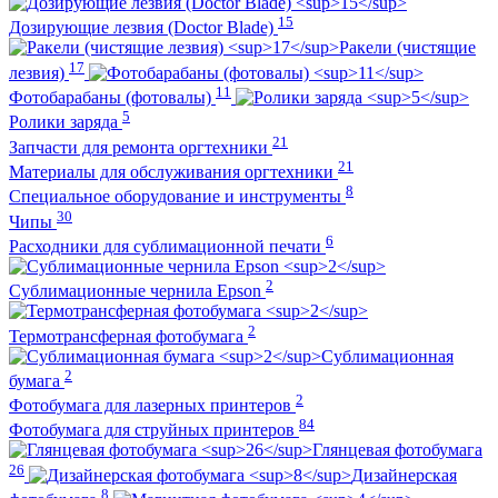
15
Дозирующие лезвия (Doctor Blade)
Ракели (чистящие
17
лезвия)
11
Фотобарабаны (фотовалы)
5
Ролики заряда
21
Запчасти для ремонта оргтехники
21
Материалы для обслуживания оргтехники
8
Специальное оборудование и инструменты
30
Чипы
6
Расходники для сублимационной печати
2
Сублимационные чернила Epson
2
Термотрансферная фотобумага
Сублимационная
2
бумага
2
Фотобумага для лазерных принтеров
84
Фотобумага для струйных принтеров
Глянцевая фотобумага
26
Дизайнерская
8