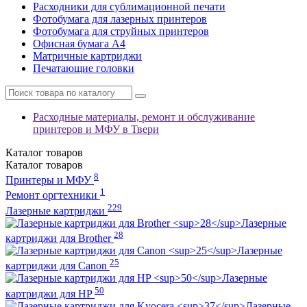
Расходники для сублимационной печати
Фотобумага для лазерных принтеров
Фотобумага для струйных принтеров
Офисная бумага А4
Матричные картриджи
Печатающие головки
Расходные материалы, ремонт и обслуживание
принтеров и МФУ в Твери
Каталог
товаров
Каталог
товаров
8
Принтеры и МФУ
1
Ремонт оргтехники
229
Лазерные картриджи
Лазерные
28
картриджи для Brother
Лазерные
25
картриджи для Canon
Лазерные
50
картриджи для HP
Лазерные