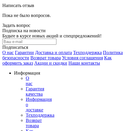
Написать отзыв
Пока не было вопросов.
Задать вопрос
Подписка на новости
Будьте в курсе новых акций и спецпредложений!
Подписаться
О нас
Гарантии
Доставка и оплата
Техподдержка
Политика
безопасности
Возврат товара
Условия соглашения
Как
оформить заказ
Акции и скидки
Наши контакты
Информация
О
нас
Гарантия
качества
Информация
о
доставке
Техподдержка
Возврат
товара
Как