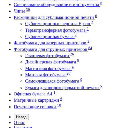
8
Специальное оборудование и инструменты
30
Чипы
6
Расходники для сублимационной печати
2
Сублимационные чернила Epson
2
Термотрансферная фотобумага
2
Сублимационная бумага
2
Фотобумага для лазерных принтеров
84
Фотобумага для струйных принтеров
26
Глянцевая фотобумага
8
Дизайнерская фотобумага
4
Магнитная фотобумага
26
Матовая фотобумага
9
Самоклеящаяся фотобумага
5
Бумага для широкоформатной печати
1
Офисная бумага А4
6
Матричные картриджи
10
Печатающие головки
Назад
О нас
Гарантии