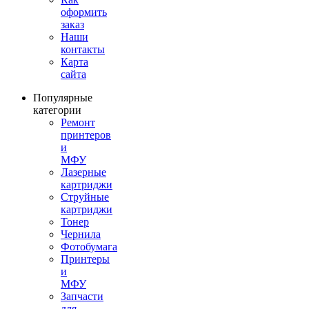
оформить
заказ
Наши
контакты
Карта
сайта
Популярные
категории
Ремонт
принтеров
и
МФУ
Лазерные
картриджи
Струйные
картриджи
Тонер
Чернила
Фотобумага
Принтеры
и
МФУ
Запчасти
для