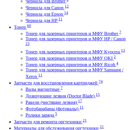
Чернила для Brother
12
Чернила для Canon
14
Чернила для Epson
11
Чернила для HP
60
Тонер
7
Тонер для лазерных принтеров и МФУ Brother
Тонер для лазерных принтеров и МФУ HP / Canon
23
13
Тонер для лазерных принтеров и МФУ Kyocera
2
Тонер для лазерных принтеров и МФУ OKI
4
Тонер для лазерных принтеров и МФУ Ricoh
Тонер для лазерных принтеров и МФУ Samsung /
11
Xerox
74
Запчасти для восстановления картриджей
7
Валы магнитные
15
Дозирующие лезвия (Doctor Blade)
17
Ракели (чистящие лезвия)
11
Фотобарабаны (фотовалы)
5
Ролики заряда
21
Запчасти для ремонта оргтехники
21
Материалы для обслуживания оргтехники