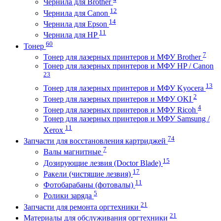
Чернила для Brother
12
Чернила для Canon
14
Чернила для Epson
11
Чернила для HP
60
Тонер
7
Тонер для лазерных принтеров и МФУ Brother
Тонер для лазерных принтеров и МФУ HP / Canon
23
13
Тонер для лазерных принтеров и МФУ Kyocera
2
Тонер для лазерных принтеров и МФУ OKI
4
Тонер для лазерных принтеров и МФУ Ricoh
Тонер для лазерных принтеров и МФУ Samsung /
11
Xerox
74
Запчасти для восстановления картриджей
7
Валы магнитные
15
Дозирующие лезвия (Doctor Blade)
17
Ракели (чистящие лезвия)
11
Фотобарабаны (фотовалы)
5
Ролики заряда
21
Запчасти для ремонта оргтехники
21
Материалы для обслуживания оргтехники