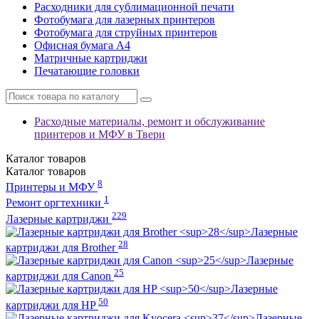
Расходники для сублимационной печати
Фотобумага для лазерных принтеров
Фотобумага для струйных принтеров
Офисная бумага А4
Матричные картриджи
Печатающие головки
Расходные материалы, ремонт и обслуживание
принтеров и МФУ в Твери
Каталог
товаров
Каталог
товаров
8
Принтеры и МФУ
1
Ремонт оргтехники
229
Лазерные картриджи
Лазерные
28
картриджи для Brother
Лазерные
25
картриджи для Canon
Лазерные
50
картриджи для HP
Лазерные