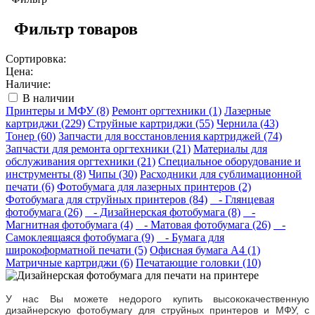
Фильтр товаров
Сортировка:
Цена:
Наличие:
В наличии
Принтеры и МФУ (8)
Ремонт оргтехники (1)
Лазерные
картриджи (229)
Струйные картриджи (55)
Чернила (43)
Тонер (60)
Запчасти для восстановления картриджей (74)
Запчасти для ремонта оргтехники (21)
Материалы для
обслуживания оргтехники (21)
Специальное оборудование и
инструменты (8)
Чипы (30)
Расходники для сублимационной
печати (6)
Фотобумага для лазерных принтеров (2)
Фотобумага для струйных принтеров (84)
- Глянцевая
фотобумага (26)
- Дизайнерская фотобумага (8)
-
Магнитная фотобумага (4)
- Матовая фотобумага (26)
-
Самоклеящаяся фотобумага (9)
- Бумага для
широкоформатной печати (5)
Офисная бумага А4 (1)
Матричные картриджи (6)
Печатающие головки (10)
У нас Вы можете недорого купить высококачественную
дизайнерскую фотобумагу для струйных принтеров и МФУ, с