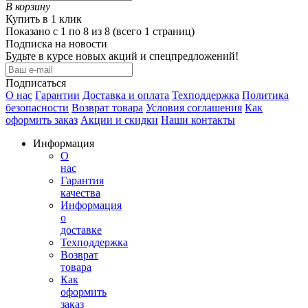
В корзину
Купить в 1 клик
Показано с 1 по 8 из 8 (всего 1 страниц)
Подписка на новости
Будьте в курсе новых акций и спецпредложений!
Подписаться
О нас
Гарантии
Доставка и оплата
Техподдержка
Политика
безопасности
Возврат товара
Условия соглашения
Как
оформить заказ
Акции и скидки
Наши контакты
Информация
О
нас
Гарантия
качества
Информация
о
доставке
Техподдержка
Возврат
товара
Как
оформить
заказ