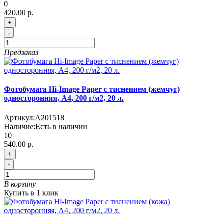
0
420.00 р.
+
-
Предзаказ
Фотобумага Hi-Image Paper с тиснением (жемчуг)
односторонняя, A4, 200 г/м2, 20 л.
Артикул:
A201518
Наличие:
Есть в наличии
10
540.00 р.
+
-
В корзину
Купить в 1 клик