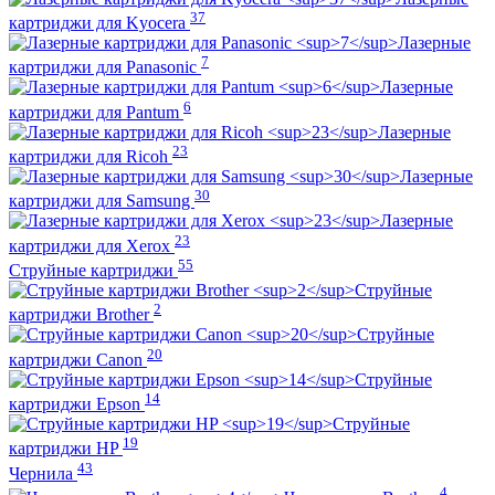
37
картриджи для Kyocera
Лазерные
7
картриджи для Panasonic
Лазерные
6
картриджи для Pantum
Лазерные
23
картриджи для Ricoh
Лазерные
30
картриджи для Samsung
Лазерные
23
картриджи для Xerox
55
Струйные картриджи
Струйные
2
картриджи Brother
Струйные
20
картриджи Canon
Струйные
14
картриджи Epson
Струйные
19
картриджи HP
43
Чернила
4