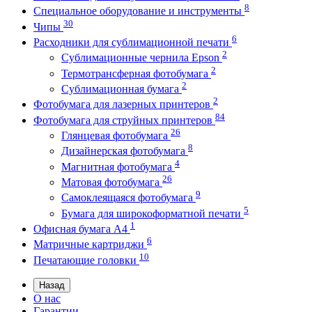
8
Специальное оборудование и инструменты
30
Чипы
6
Расходники для сублимационной печати
2
Сублимационные чернила Epson
2
Термотрансферная фотобумага
2
Сублимационная бумага
2
Фотобумага для лазерных принтеров
84
Фотобумага для струйных принтеров
26
Глянцевая фотобумага
8
Дизайнерская фотобумага
4
Магнитная фотобумага
26
Матовая фотобумага
9
Самоклеящаяся фотобумага
5
Бумага для широкоформатной печати
1
Офисная бумага А4
6
Матричные картриджи
10
Печатающие головки
Назад
О нас
Гарантии