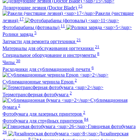
15
Дозирующие лезвия (Doctor Blade)
Ракели (чистящие
17
лезвия)
11
Фотобарабаны (фотовалы)
5
Ролики заряда
21
Запчасти для ремонта оргтехники
21
Материалы для обслуживания оргтехники
8
Специальное оборудование и инструменты
30
Чипы
6
Расходники для сублимационной печати
2
Сублимационные чернила Epson
2
Термотрансферная фотобумага
Сублимационная
2
бумага
2
Фотобумага для лазерных принтеров
84
Фотобумага для струйных принтеров
Глянцевая фотобумага
26
Дизайнерская
8